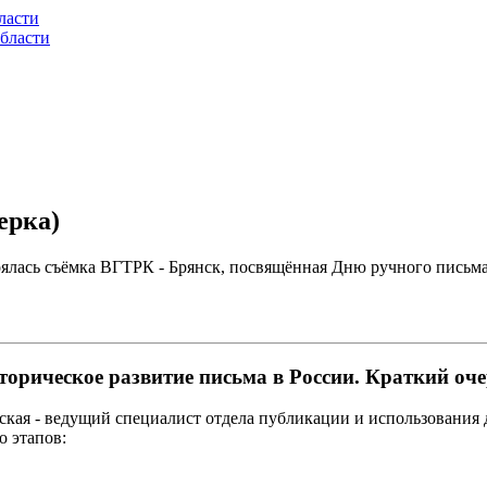
ласти
бласти
ерка)
тоялась съёмка ВГТРК - Брянск, посвящённая Дню ручного письма
торическое развитие письма в России. Краткий оче
кая - ведущий специалист отдела публикации и использования д
о этапов: