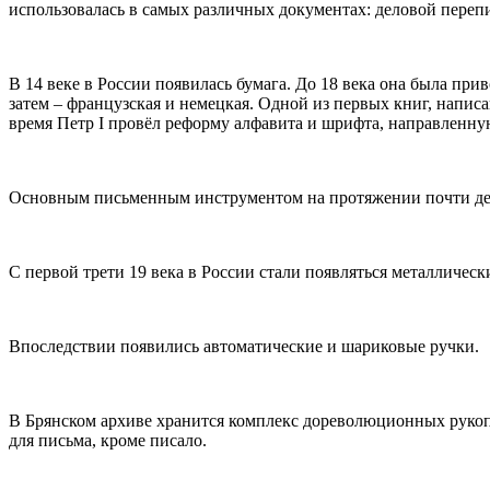
использовалась в самых различных документах: деловой перепис
В 14 веке в России появилась бумага. До 18 века она была пр
затем – французская и немецкая. Одной из первых книг, написан
время Петр I провёл реформу алфавита и шрифта, направленну
Основным письменным инструментом на протяжении почти девят
С первой трети 19 века в России стали появляться металличес
Впоследствии появились автоматические и шариковые ручки.
В Брянском архиве хранится комплекс дореволюционных рукоп
для письма, кроме писало.