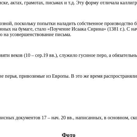
ке, актах, грамотах, письмах и т.д. Эту форму отличала каллигр
ивозной, поскольку попытки наладить собственное производство
ных на бумаге, стало «Поучение Исаака Сирина» (1381 г.). С нач
ю на усовершенствование письма.
и веков (10 – сер.19 вв.), служило гусиное перо, а обязатель
кие перья, привозимые из Европы. В это же время распространяли
исных документов 17 – нач. 20 вв., написанных, в основном, 
Фото