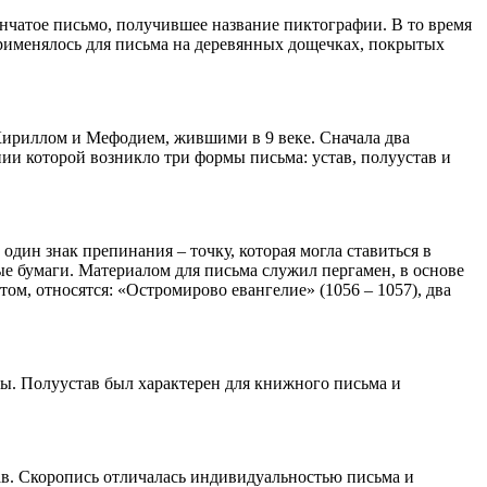
унчатое письмо, получившее название пиктографии. В то время
рименялось для письма на деревянных дощечках, покрытых
ириллом и Мефодием, жившими в 9 веке. Сначала два
нии которой возникло три формы письма: устав, полуустав и
один знак препинания – точку, которая могла ставиться в
ые бумаги. Материалом для письма служил пергамен, в основе
м, относятся: «Остромирово евангелие» (1056 – 1057), два
лы. Полуустав был характерен для книжного письма и
тав. Скоропись отличалась индивидуальностью письма и