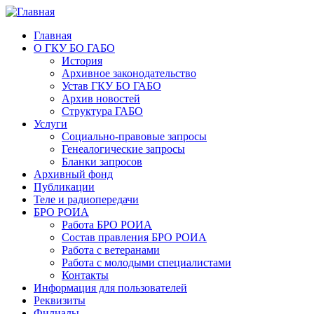
Главная
О ГКУ БО ГАБО
История
Архивное законодательство
Устав ГКУ БО ГАБО
Архив новостей
Структура ГАБО
Услуги
Социально-правовые запросы
Генеалогические запросы
Бланки запросов
Архивный фонд
Публикации
Теле и радиопередачи
БРО РОИА
Работа БРО РОИА
Состав правления БРО РОИА
Работа с ветеранами
Работа с молодыми специалистами
Контакты
Информация для пользователей
Реквизиты
Филиалы