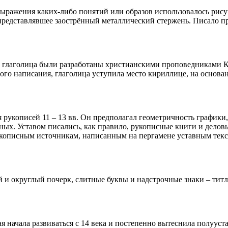
 выражения каких-либо понятий или образов использовалось рис
представлявшее заострённый металлический стержень. Писало п
 глаголица были разработаны христианскими проповедниками К
ного написания, глаголица уступила место кириллице, на основа
рукописей 11 – 13 вв. Он предполагал геометричность графики, 
ных. Уставом писались, как правило, рукописные книги и делов
кописным источникам, написанным на пергамене уставным тексто
.
й и округлый почерк, слитные буквы и надстрочные знаки – тит
я начала развиваться с 14 века и постепенно вытеснила полуус