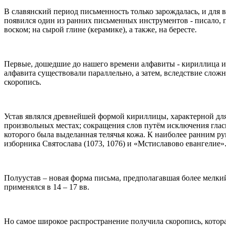
В славянский период письменность только зарождалась, и для
появился один из ранних письменных инструментов - писало, 
воском; на сырой глине (керамике), а также, на бересте.
Первые, дошедшие до нашего времени алфавиты - кириллица и
алфавита существовали параллельно, а затем, вследствие слож
скоропись.
Устав являлся древнейшей формой кириллицы, характерной для 
произвольных местах; сокращения слов путём исключения глас
которого была выделанная телячья кожа. К наиболее ранним ру
изборника Святослава (1073, 1076) и «Мстиславово евангелие»
Полуустав – новая форма письма, предполагавшая более мелки
применялся в 14 – 17 вв.
Но самое широкое распространение получила скоропись, котора