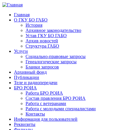
Главная
О ГКУ БО ГАБО
История
Архивное законодательство
Устав ГКУ БО ГАБО
Архив новостей
Структура ГАБО
Услуги
Социально-правовые запросы
Генеалогические запросы
Бланки запросов
Архивный фонд
Публикации
Теле и радиопередачи
БРО РОИА
Работа БРО РОИА
Состав правления БРО РОИА
Работа с ветеранами
Работа с молодыми специалистами
Контакты
Информация для пользователей
Реквизиты
Филиалы