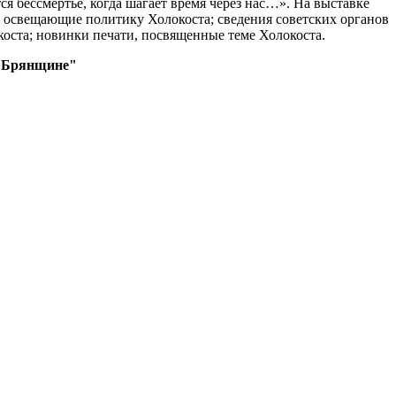
ся бессмертье, когда шагает время через нас…». На выставке
 освещающие политику Холокоста; сведения советских органов
коста; новинки печати, посвященные теме Холокоста.
а Брянщине"