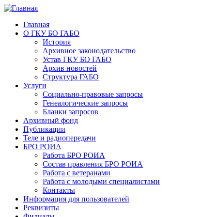
Главная
О ГКУ БО ГАБО
История
Архивное законодательство
Устав ГКУ БО ГАБО
Архив новостей
Структура ГАБО
Услуги
Социально-правовые запросы
Генеалогические запросы
Бланки запросов
Архивный фонд
Публикации
Теле и радиопередачи
БРО РОИА
Работа БРО РОИА
Состав правления БРО РОИА
Работа с ветеранами
Работа с молодыми специалистами
Контакты
Информация для пользователей
Реквизиты
Филиалы