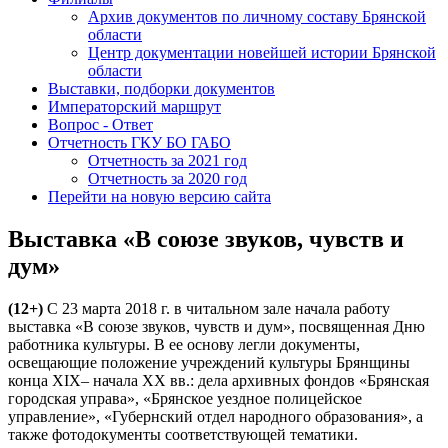
Архив документов по личному составу Брянской
области
Центр документации новейшей истории Брянской
области
Выставки, подборки документов
Императорский маршрут
Вопрос - Ответ
Отчетность ГКУ БО ГАБО
Отчетность за 2021 год
Отчетность за 2020 год
Перейти на новую версию сайта
Выставка «В союзе звуков, чувств и
дум»
(12+)
С 23 марта 2018 г. в читальном зале начала работу
выставка «В союзе звуков, чувств и дум», посвященная Дню
работника культуры. В ее основу легли документы,
освещающие положение учреждений культуры Брянщины
конца XIX– начала XX вв.: дела архивных фондов «Брянская
городская управа», «Брянское уездное полицейское
управление», «Губернский отдел народного образования», а
также фотодокументы соответствующей тематики.