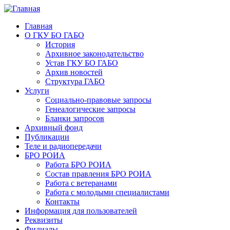
Главная
О ГКУ БО ГАБО
История
Архивное законодательство
Устав ГКУ БО ГАБО
Архив новостей
Структура ГАБО
Услуги
Социально-правовые запросы
Генеалогические запросы
Бланки запросов
Архивный фонд
Публикации
Теле и радиопередачи
БРО РОИА
Работа БРО РОИА
Состав правления БРО РОИА
Работа с ветеранами
Работа с молодыми специалистами
Контакты
Информация для пользователей
Реквизиты
Филиалы