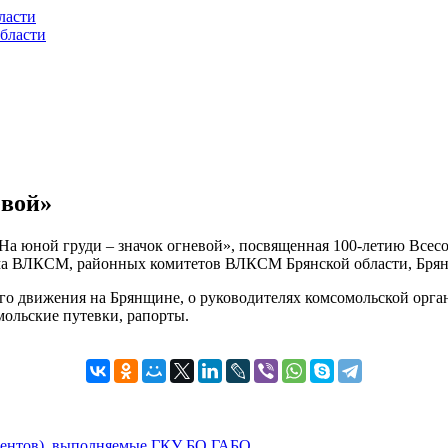
ласти
бласти
евой»
 юной груди – значок огневой», посвященная 100-летию Всесо
ома ВЛКСМ, районных комитетов ВЛКСМ Брянской области, Бря
кого движения на Брянщине, о руководителях комсомольской орг
мольские путевки, рапорты.
ументов), выполняемые ГКУ БО ГАБО