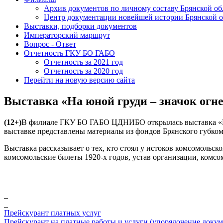
Архив документов по личному составу Брянской об
Центр документации новейшей истории Брянской о
Выставки, подборки документов
Императорский маршрут
Вопрос - Ответ
Отчетность ГКУ БО ГАБО
Отчетность за 2021 год
Отчетность за 2020 год
Перейти на новую версию сайта
Выставка «На юной груди – значок огн
(12+)
В филиале ГКУ БО ГАБО ЦДНИБО открылась выставка «На
выставке представлены материалы из фондов Брянского губк
Выставка рассказывает о тех, кто стоял у истоков комсомольс
комсомольские билеты 1920-х годов, устав организации, комсо
_
_
Прейскурант платных услуг
Прейскурант на платные работы и услуги (упорядочение док