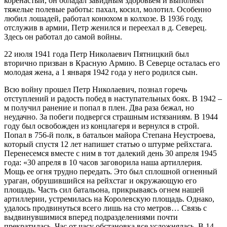
коренастый, он обладал завидным здоровьем и выполнял
тяжелые полевые работы: пахал, косил, молотил. Особенно
любил лошадей, работал конюхом в колхозе. В 1936 году,
отслужив в армии, Петр женился и переехал в д. Северец.
Здесь он работал до самой войны.
22 июля 1941 года Петр Николаевич Пятницкий был
вторично призван в Красную Армию. В Северце осталась его
молодая жена, а 1 января 1942 года у него родился сын.
Всю войну прошел Петр Николаевич, познал горечь
отступлений и радость побед в наступательных боях. В 1942 –
м получил ранение и попал в плен. Два раза бежал, но
неудачно. За побеги подвергся страшным истязаниям. В 1944
году был освобожден из концлагеря и вернулся в строй.
Попал в 756-й полк, в батальон майора Степана Неустроева,
который спустя 12 лет напишет статью о штурме рейхстага.
Перенесемся вместе с ним в тот далекий день 30 апреля 1945
года: «30 апреля в 10 часов заговорила наша артиллерия.
Мощь ее огня трудно передать. Это был сплошной огненный
ураган, обрушившийся на рейхстаг и окружающую его
площадь. Часть сил батальона, прикрываясь огнем нашей
артиллерии, устремилась на Королевскую площадь. Однако,
удалось продвинуться всего лишь на сто метров… Связь с
выдвинувшимися вперед подразделениями почти
прекратилась. Час от часу обстановка все усложнялась. В 14