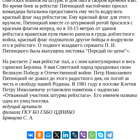
советских воинов на штурм, и дом был в скором времени взят.
Во время боев за рейхстаг Пятницкий настойчиво просил
командира батальона предоставить ему честь водрузить
красный флаг над рейхстагом. Ему красный флаг для этого
вручили, Пятницкий вместе со штурмовой ротой бросился с
красным флагом вперед, но в 10-15 метрах от здания
рейхстага вражеская пуля тяжело ранила в грудь доблестного
война, красный флаг подхватили другие бойцы и водрузили
его в рейхстаге. О подвиге младшего сержанта П. Н.
Пятницкого была выпущена листовка "Передай по цепи"».
На рассвете 2 мая рейхстаг пал, а с ним капитулировал и весь
гарнизон Берлина. 9 мая Советский народ праздновал свою
Великую Победу в Отечественной войне. Петр Николаевич
Пятницкий не дожил до этого радостного дня, он погиб за
честь и свободу нашей Родины. В 1981 году в поселке Клетня
Петру Николаевичу установлен памятник с надписью
«Отважный участник штурма рейхстага». Его именем названа
одна из улиц поселка.
ведущий архивист
филиала ГКУ БО ГАБО ЦДНИБО
Брянцева С. А.