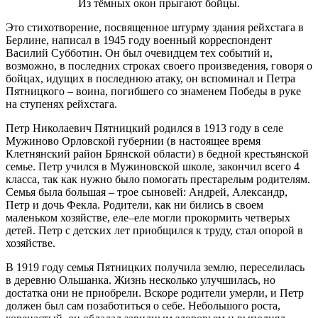
Из тёмных окон прыгают бойцы.
Это стихотворение, посвященное штурму здания рейхстага в
Берлине, написал в 1945 году военный корреспондент
Василий Субботин. Он был очевидцем тех событий и,
возможно, в последних строках своего произведения, говоря о
бойцах, идущих в последнюю атаку, он вспоминал и Петра
Пятницкого – воина, погибшего со знаменем Победы в руке
на ступенях рейхстага.
Петр Николаевич Пятницкий родился в 1913 году в селе
Мужиново Орловской губернии (в настоящее время
Клетнянский район Брянской области) в бедной крестьянской
семье. Петр учился в Мужиновской школе, закончил всего 4
класса, так как нужно было помогать престарелым родителям.
Семья была большая – трое сыновей: Андрей, Александр,
Петр и дочь Фекла. Родители, как ни бились в своем
маленьком хозяйстве, еле–еле могли прокормить четверых
детей. Петр с детских лет приобщился к труду, стал опорой в
хозяйстве.
В 1919 году семья Пятницких получила землю, переселилась
в деревню Ольшанка. Жизнь несколько улучшилась, но
достатка они не приобрели. Вскоре родители умерли, и Петр
должен был сам позаботиться о себе. Небольшого роста,