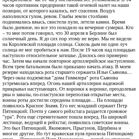
часов противник предпринял такой огневой налет на наши
позиции, от которого казалось, нет спасения. Воздух
наполнился гулом, ревом. Глыбы земли столбами
поднимались ввысь, свистели пули, летели камни. Время
было дневное, но все это походило на вечерние сумерки. Кто
– то мне потом говорил, что 30 апреля в Берлине был
солнечный день. Я до сих пор этому не верю. Мы не видели
на Королевской площади солнца. Сквозь дым ни один луч
солнца не мог пробиться к нам. После 19 часов над площадью
наступило относительное затишье. Длилось оно примерно
час. Затем мы начали повторное артиллерийское наступление.
Всем трем батальоном было приказано начать атаку. В моем
резерве находилась рота старшего сержанта Ильи Сьянова…
Через окна подземелья "дома Гиммлера" рота Сьянова
устремилась вперед. Огонь нашей артиллерии надежной
прикрывал наступающих. От воронки к воронке, преодолевая
рвы и завалы, по-пластунски переползая открытые места,
воины роты достигли середины площади… На площади
появилось Красное Знамя. Его нес младший сержант Петр
Пятницкий. Почти у самого рейхстага раздается громовое
"ура". Рота еще стремительнее пошла вперед. На широкой
лестнице, ведущей в рейхстаг, появились советские воины.
Это был Пятницкий, Якимович, Прыгунов, Щербина и
многие другие. Но тут вражеская пуля пронзила Пятницкому