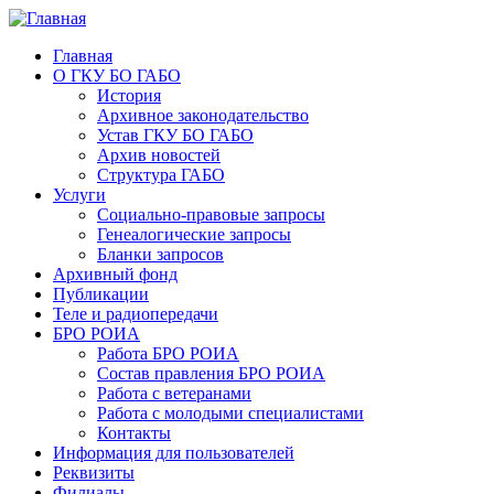
Главная
О ГКУ БО ГАБО
История
Архивное законодательство
Устав ГКУ БО ГАБО
Архив новостей
Структура ГАБО
Услуги
Социально-правовые запросы
Генеалогические запросы
Бланки запросов
Архивный фонд
Публикации
Теле и радиопередачи
БРО РОИА
Работа БРО РОИА
Состав правления БРО РОИА
Работа с ветеранами
Работа с молодыми специалистами
Контакты
Информация для пользователей
Реквизиты
Филиалы