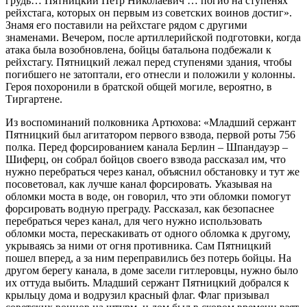
грудь… Пятницкий Петр Николаевич … погиб на ступенях
рейхстага, которых он первым из советских воинов достиг».
Знамя его поставили на рейхстаге рядом с другими
знаменами. Вечером, после артиллерийской подготовки, когда
атака была возобновлена, бойцы батальона подбежали к
рейхстагу. Пятницкий лежал перед ступенями здания, чтобы
погибшего не затоптали, его отнесли и положили у колонны.
Героя похоронили в братской общей могиле, вероятно, в
Тиргартене.
Из воспоминаний полковника Артюхова: «Младший сержант
Пятницкий был агитатором первого взвода, первой роты 756
полка. Перед форсированием канала Берлин – Шпандауэр –
Шиферц, он собрал бойцов своего взвода рассказал им, что
нужно перебраться через канал, объяснил обстановку и тут же
посоветовал, как лучше канал форсировать. Указывая на
обломки моста в воде, он говорил, что эти обломки помогут
форсировать водную преграду. Рассказал, как безопаснее
перебраться через канал, для чего нужно использовать
обломки моста, перескакивать от одного обломка к другому,
укрываясь за ними от огня противника. Сам Пятницкий
пошел вперед, а за ним переправились без потерь бойцы. На
другом берегу канала, в доме засели гитлеровцы, нужно было
их оттуда выбить. Младший сержант Пятницкий добрался к
крыльцу дома и водрузил красный флаг. Флаг призывал