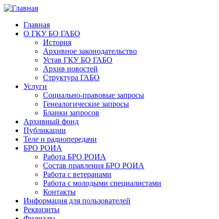
Главная
О ГКУ БО ГАБО
История
Архивное законодательство
Устав ГКУ БО ГАБО
Архив новостей
Структура ГАБО
Услуги
Социально-правовые запросы
Генеалогические запросы
Бланки запросов
Архивный фонд
Публикации
Теле и радиопередачи
БРО РОИА
Работа БРО РОИА
Состав правления БРО РОИА
Работа с ветеранами
Работа с молодыми специалистами
Контакты
Информация для пользователей
Реквизиты
Филиалы