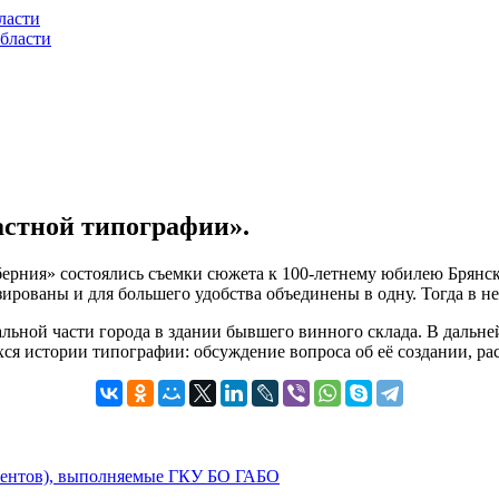
ласти
бласти
астной типографии».
уберния» состоялись съемки сюжета к 100-летнему юбилею Брянс
рованы и для большего удобства объединены в одну. Тогда в не
альной части города в здании бывшего винного склада. В дальн
ся истории типографии: обсуждение вопроса об её создании, рас
ументов), выполняемые ГКУ БО ГАБО