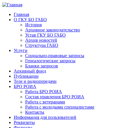
Главная
О ГКУ БО ГАБО
История
Архивное законодательство
Устав ГКУ БО ГАБО
Архив новостей
Структура ГАБО
Услуги
Социально-правовые запросы
Генеалогические запросы
Бланки запросов
Архивный фонд
Публикации
Теле и радиопередачи
БРО РОИА
Работа БРО РОИА
Состав правления БРО РОИА
Работа с ветеранами
Работа с молодыми специалистами
Контакты
Информация для пользователей
Реквизиты
Филиалы