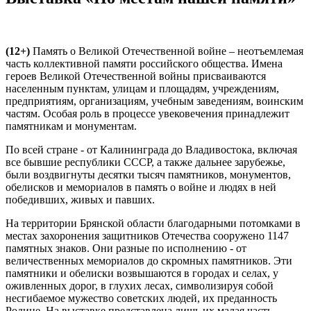
(12+)
Память о Великой Отечественной войне – неотъемлемая
часть коллективной памяти российского общества. Имена
героев Великой Отечественной войны присваиваются
населенным пунктам, улицам и площадям, учреждениям,
предприятиям, организациям, учебным заведениям, воинским
частям. Особая роль в процессе увековечения принадлежит
памятникам и монументам.
По всей стране - от Калининграда до Владивостока, включая
все бывшие республики СССР, а также дальнее зарубежье,
были воздвигнуты десятки тысяч памятников, монументов,
обелисков и мемориалов в память о войне и людях в ней
победивших, живых и павших.
На территории Брянской области благодарными потомками в
местах захоронения защитников Отечества сооружено 1147
памятных знаков. Они разные по исполнению - от
величественных мемориалов до скромных памятников. Эти
памятники и обелиски возвышаются в городах и селах, у
оживленных дорог, в глухих лесах, символизируя собой
несгибаемое мужество советских людей, их преданность
Родине. На выставке представлена лишь их малая часть.