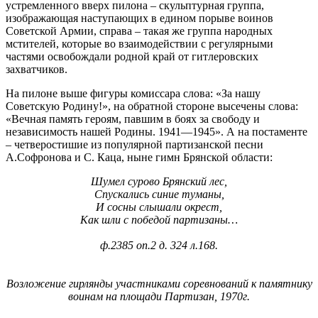
устремленного вверх пилона – скульптурная группа,
изображающая наступающих в едином порыве воинов
Советской Армии, справа – такая же группа народных
мстителей, которые во взаимодействии с регулярными
частями освобождали родной край от гитлеровских
захватчиков.
На пилоне выше фигуры комиссара слова: «За нашу
Советскую Родину!», на обратной стороне высечены слова:
«Вечная память героям, павшим в боях за свободу и
независимость нашей Родины. 1941—1945». А на постаменте
– четверостишие из популярной партизанской песни
А.Софронова и С. Каца, ныне гимн Брянской области:
Шумел сурово Брянский лес,
Спускались синие туманы,
И сосны слышали окрест,
Как шли с победой партизаны…
ф.2385 оп.2 д. 324 л.168.
Возложение гирлянды участниками соревнований к памятнику
воинам на площади Партизан, 1970г.