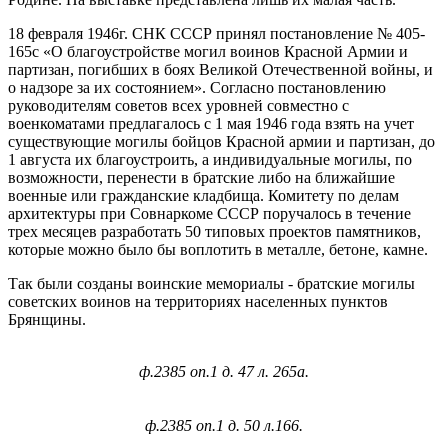
18 февраля 1946г. СНК СССР принял постановление № 405-
165с «О благоустройстве могил воинов Красной Армии и
партизан, погибших в боях Великой Отечественной войны, и
о надзоре за их состоянием». Согласно постановлению
руководителям советов всех уровней совместно с
военкоматами предлагалось с 1 мая 1946 года взять на учет
существующие могилы бойцов Красной армии и партизан, до
1 августа их благоустроить, а индивидуальные могилы, по
возможности, перенести в братские либо на ближайшие
военные или гражданские кладбища. Комитету по делам
архитектуры при Совнаркоме СССР поручалось в течение
трех месяцев разработать 50 типовых проектов памятников,
которые можно было бы воплотить в металле, бетоне, камне.
Так были созданы воинские мемориалы - братские могилы
советских воинов на территориях населенных пунктов
Брянщины.
ф.2385 оп.1 д. 47 л. 265а.
ф.2385 оп.1 д. 50 л.166.