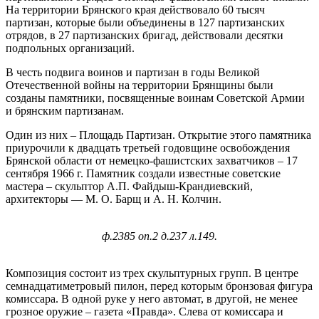
На территории Брянского края действовало 60 тысяч
партизан, которые были объединены в 127 партизанских
отрядов, в 27 партизанских бригад, действовали десятки
подпольных организаций.
В честь подвига воинов и партизан в годы Великой
Отечественной войны на территории Брянщины были
созданы памятники, посвященные воинам Советской Армии
и брянским партизанам.
Один из них – Площадь Партизан. Открытие этого памятника
приурочили к двадцать третьей годовщине освобождения
Брянской области от немецко-фашистских захватчиков – 17
сентября 1966 г. Памятник создали известные советские
мастера – скульптор А.П. Файдыш-Крандиевский,
архитекторы — М. О. Барщ и А. Н. Колчин.
ф.2385 оп.2 д.237 л.149.
Композиция состоит из трех скульптурных групп. В центре
семнадцатиметровый пилон, перед которым бронзовая фигура
комиссара. В одной руке у него автомат, в другой, не менее
грозное оружие – газета «Правда». Слева от комиссара и