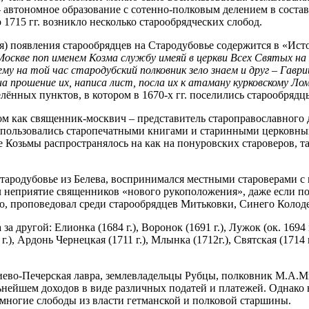
 автономное образование с сотенно-полковым делением в составе
1715 гг. возникло несколько старообрядческих слобод.
ая) появления старообрядцев на Стародубовье содержится в «Ис
скве поп именем Козма службу имеяй в церкви Всех Святых на 
му на той час стародубский полковник зело знаем и друг – Гав
на прошение их, написа лист, посла их к атаману курковскому 
лённых пунктов, в котором в 1670-х гг. поселились старообрядц
ом как священник-москвич – представитель староправославного
х пользовались старопечатными книгами и старинными церковн
 Козьмы распространялось на как на понуровских староверов, та
ародубовье из Белева, воспринимался местными староверами с 
л неприятие священников «нового рукоположения», даже если п
о, проповедовал среди старообрядцев Митьковки, Синего Колодез
другой: Елионка (1684 г.), Воронок (1691 г.), Лужок (ок. 1694 г.)
.), Ардонь Чернецкая (1711 г.), Млынка (1712г.), Святская (1714 г
Киево-Печерская лавра, землевладельцы Рубцы, полковник М.А.
ьнейшем доходов в виде различных податей и платежей. Однако 
многие слободы из власти гетманской и полковой старшины.