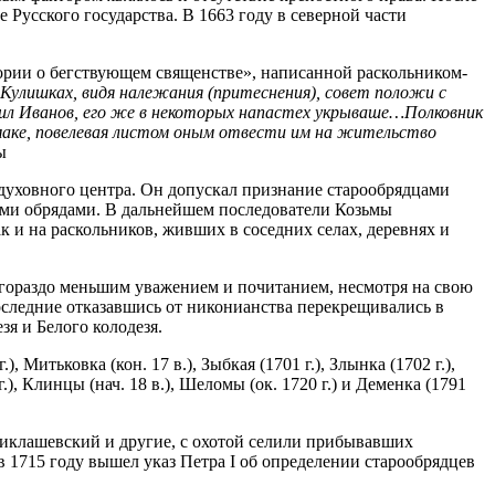
 Русского государства. В 1663 году в северной части
тории о бегствующем священстве», написанной раскольником-
Кулишках, видя належания (притеснения), совет положи с
риил Иванов, его же в некоторых напастех укрываше…Полковник
Ломаке, повелевая листом оным отвести им на жительство
ы
 духовного центра. Он допускал признание старообрядцами
ыми обрядами. В дальнейшем последователи Козьмы
к и на раскольников, живших в соседних селах, деревнях и
гораздо меньшим уважением и почитанием, несмотря на свою
оследние отказавшись от никонианства перекрещивались в
я и Белого колодезя.
, Митьковка (кон. 17 в.), Зыбкая (1701 г.), Злынка (1702 г.),
.), Клинцы (нач. 18 в.), Шеломы (ок. 1720 г.) и Деменка (1791
Миклашевский и другие, с охотой селили прибывавших
в 1715 году вышел указ Петра I об определении старообрядцев