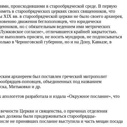
иями, происходившими в старообрядческой среде. В первую
иметь в старообрядческих церквях своих священников, что
 XIX вв. в старообрядческой церкви не было своего архиерея,
икновению движения беглопоповцев, что юридически
ященников, но с обязательным ведением ими метрических
«Лужковское согласие», отличавшееся крайней закрытостью.
не выполнять присяги, не носить мундиров, не подписываться
лько в Черниговской губернии, но и на Дону, Кавказе, в
ческим архиереем был поставлен греческий митрополит
рообрядцев-поповцев, объединенных под названием
ска, Митьковки и др.
х апологетов разработала и издала «Окружное послание», что
вечности Церкви и священства, о причинах отделения
орых должны были придерживаться старообрядцы-
исле не принявших послание выступила и часть мещан посада