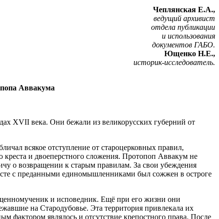
Чеплянская Е.А.,
ведущий архивист
отдела публикации
и использования
документов ГАБО.
Ющенко Н.Е.,
историк-исследователь.
опопа Аввакума
дах XVII века. Они бежали из великорусских губерний от
обличал всякое отступление от староцерковных правил,
о креста и двоеперстного сложения. Протопоп Аввакум не
чу о возвращении к старым правилам. За свои убеждения
вместе с преданными единомышленниками был сожжен в остроге
вященномученик и исповедник. Ещё при его жизни они
бежавшие на Стародубовье. Эта территория привлекала их
ым фактором являлось и отсутствие крепостного права. После