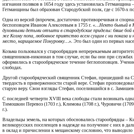
изгнания поляков в 1654 году здесь установилась Гетманщина –
Гетманщины был образован Стародубский полк, где с 1670-х по 
Одна из версий (впрочем, достаточно противоречивая и спорн
беспоповцем Иваном Алексеевым в 1755 г.
«…Некто бывый в Мо
духовными детьми отъити в стародубские приделы: бяше бой е
же Козму попа, любовное приятство всем сущим с ни показа и 
место, нарицаемое Понуровку…».
Это был один из первых насе
Козьма пользовался у старообрядцев непререкаемым авторитет
священников-никониан в том случае, если бы они при служба
оформились в старообрядческое течение беглопоповцев. Учение
слободах.
Другой старообрядческий священник Стефан, пришедший на Ст
твердость в приверженности старой вере. Стефан проповедова
старую веру. Свои взгляды Стефан, поселившийся в с. Замишев
С последней четверти XVIII века слободы стали возникать одна за 
Тимошкин Перевоз (1703 г.), Климова (1708 г.), Чуровичи (1709 г
г.).
Владельцы земель, на которых обосновались старообрядцы – 
великорусских поселенцев в надежде на получение с них в дал
в оклад и причислении к мещанскому сословию, что выводило 