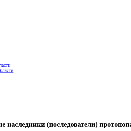
ласти
бласти
е наследники (последователи) протопо