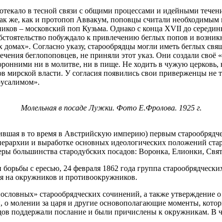
отекало в тесной связи с общими процессами и идейными течен
 Так же, как и протопоп Аввакум, поповцы считали необходимым 
ков – московский поп Кузьма. Однако с конца XVII до середины
 обстоятельство побуждало к привлечению беглых попов и возн
х домах». Согласно указу, старообрядцы могли иметь беглых св
чения беглопоповцев, не приняли этот указ. Они создали своё 
ронними ни в молитве, ни в пище. Не ходить в чужую церковь, 
в мирской власти. У согласия появились свои приверженцы не то
русалимом».
Молельная в посаде Лужки. Фото Е.Фролова. 1925 г.
ходившая в то время в Австрийскую империю) первым старообряд
иерархии и выработке основных идеологических положений ста
еры большинства стародубских посадов: Воронка, Елионки, Свят
борьбы с ересью, 24 февраля 1862 года группа старообрядчески
ия на окружников и противоокружников.
словных» старообрядческих сочинений, а также утверждение о 
ии, о молении за царя и другие основополагающие моменты, кот
ов поддержали послание и были причислены к окружникам. В ч