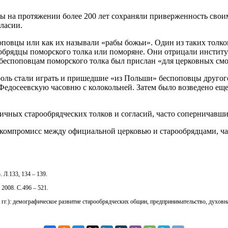
ы на протяжении более 200 лет сохраняли приверженность свои
ласии.
повцы или как их называли «рабы божьи». Один из таких толков
обрядцы поморского толка или поморяне. Они отрицали институ
 к беспоповцам поморского толка был прислан «для церковных с
 роль стали играть и пришедшие «из Польши» беспоповцы другог
едосеевскую часовню с колокольней. Затем было возведено еще
зличных старообрядческих толков и согласий, часто соперничав
компромисс между официальной церковью и старообрядцами, час
 Л.133, 134 – 139.
2008. С.496 – 521.
 гг.): демографическое развитие старообрядческих общин, предпринимательство, духовная