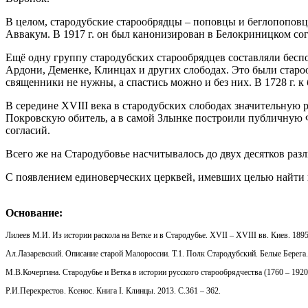
В целом, стародубские старообрядцы – поповцы и беглопоповц
Аввакум. В 1917 г. он был канонизирован в Белокриницком сог
Ещё одну группу стародубских старообрядцев составляли беспо
Ардони, Деменке, Клинцах и других слободах. Это были старо
священники не нужны, а спастись можно и без них. В 1728 г.
В середине XVIII века в стародубских слободах значительную
Покровскую обитель, а в самой Злынке построили публичную Ф
согласий.
Всего же на Стародубовье насчитывалось до двух десятков ра
С появлением единоверческих церквей, имевших целью найти 
Основание:
Лилеев М.И. Из истории раскола на Ветке и в Стародубье. XVII – XVIII вв. Киев. 1895.
Ал.Лазаревский. Описание старой Малороссии. Т.1. Полк Стародубский. Белые Берега. 
М.В.Кочергина. Стародубье и Ветка в истории русского старообрядчества (1760 – 1920
Р.И.Перекрестов. Ксенос. Книга I. Клинцы. 2013. С.361 – 362.