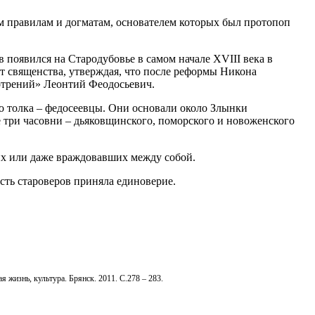
м правилам и догматам, основателем которых был протопоп
 появился на Стародубовье в самом начале XVIII века в
т священства, утверждая, что после реформы Никона
мотрений» Леонтий Феодосьевич.
о толка – федосеевцы. Они основали около Злынки
 три часовни – дьяковщинского, поморского и новоженского
ших или даже враждовавших между собой.
ть староверов приняла единоверие.
 жизнь, культура. Брянск. 2011. С.278 – 283.