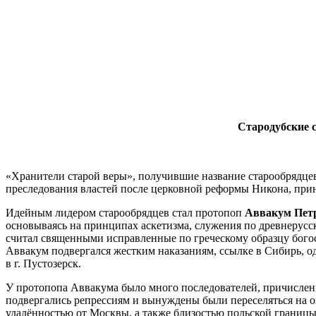
Стародубские 
«Хранители старой веры», получившие название старообрядцев,
преследования властей после церковной реформы Никона, при
Идейным лидером старообрядцев стал протопоп
Аввакум Пет
основываясь на принципах аскетизма, служения по древнерус
считал священными исправленные по греческому образцу бого
Аввакум подвергался жестким наказаниям, ссылке в Сибирь, о
в г. Пустозерск.
У протопопа Аввакума было много последователей, причисленн
подвергались репрессиям и вынуждены были переселяться на о
удалённостью от Москвы, а также близостью польской границы