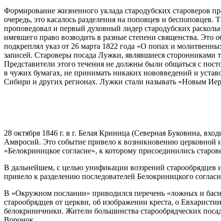
Формирование жизненного уклада стародубских староверов пр
очередь, это касалось разделения на поповцев и беспоповцев.
проповедовал и первый духовный лидер стародубских раскольни
имевшего право возводить в разные степени священства. Это
подкреплял указ от 26 марта 1822 года «О попах и молитвенны
записей. Староверы посада Лужки, являвшиеся сторонниками те
Представители этого течения не должны были общаться с посто
в чужих бумагах, не принимать никаких нововведений и уставо
Сибири и других регионах. Лужки стали называть «Новым Ие
28 октября 1846 г. в г. Белая Криница (Северная Буковина, в
Амвросий. Это событие привело к возникновению церковной 
«Белокриницкое согласие», к которому присоединились старов
В дальнейшем, с целью унификации воззрений старообрядцев и 
привело к разделению последователей Белокриницкого соглас
В «Окружном послании» приводился перечень «ложных и басно
старообрядцев от церкви, об изображении креста, о Евхарист
белокриничники. Жители большинства старообрядческих посад
Воронок.