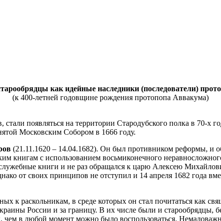
старообрядцы как идейные наследники (последователи) прот
(к 400-летней годовщине рождения протопопа Аввакума)
 стали появляться на территории Стародубского полка в 70-х го
нятой Московским Собором в 1666 году.
ров
(21.11.1620 – 14.04.1682). Он был противником реформы, и 
ским книгам с использованием восьмиконечного неравносложног
служебные книги и не раз обращался к царю Алексею Михайлови
днако от своих принципов не отступил и 14 апреля 1682 года 
ых к раскольникам, в среде которых он стал почитаться как с
краины России и за границу. В их числе были и старообрядцы, 
, чем в любой момент можно было воспользоваться. Немаловажн