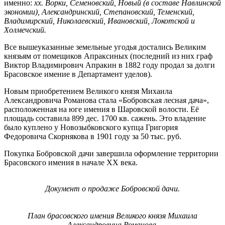
именно:
хх. Ворки, Семеновский, Новый (в составе Навлинской
экономии), Александринский, Степановский, Теменский,
Владимирский, Николаевский, Ивановский, Локотской и
Холмечский.
Все вышеуказанные земельные угодья достались Великим
князьям от помещиков Апраксиных (последний из них граф
Виктор Владимирович Апракин в 1882 году продал за долги
Брасовское имение в Департамент уделов).
Новым приобретением Великого князя Михаила
Александровича Романова стала «Бобровская лесная дача»,
расположенная на юге имения в Шаровской волости. Её
площадь составила 899 дес. 1700 кв. сажень. Это владение
было куплено у Новозыбковского купца Григория
Федоровича Скорнякова в 1901 году за 50 тыс. руб.
Покупка Бобровской дачи завершила оформление территории
Брасовского имения в начале XX века.
Документ о продаже Бобровской дачи.
План брасовского имения Великого князя Михаила
Александровича Романова.