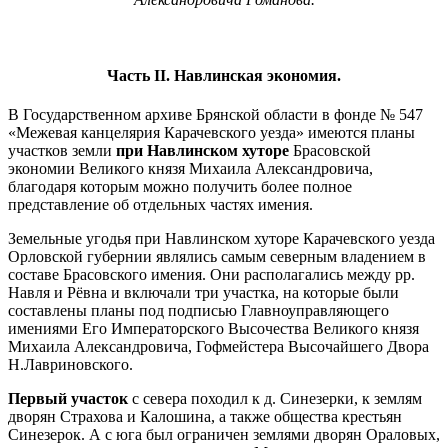
Часть II. Навлинская экономия.
В Государственном архиве Брянской области в фонде № 547
«Межевая канцелярия Карачевского уезда» имеются планы
участков земли
при Навлинском хуторе
Брасовской
экономии Великого князя Михаила Александровича,
благодаря которым можно получить более полное
представление об отдельных частях имения.
Земельные угодья при Навлинском хуторе Карачевского уезда
Орловской губернии являлись самым северным владением в
составе Брасовского имения. Они располагались между рр.
Навля и Рёвна и включали три участка, на которые были
составлены планы под подписью Главноуправляющего
имениями Его Императорского Высочества Великого князя
Михаила Александровича, Гофмейстера Высочайшего Двора
Н.Лавриновского.
Первый участок
с севера походил к д. Синезерки, к землям
дворян Страхова и Калошина, а также общества крестьян
Синезерок. А с юга был ограничен землями дворян Ораловых,