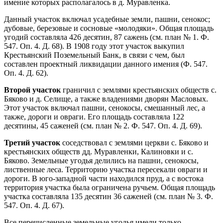
имение которых располагалось в д. Муравленка.
Данный участок включал усадебные земли, пашни, сенокос;
дубовые, березовые и сосновые «молодяки». Общая площадь
угодий составляла 426 десятин, 87 сажень (см. план № 1. Ф.
547. Оп. 4. Д. 68). В 1908 году этот участок выкупил
Крестьянский Поземельный Банк, в связи с чем, был
составлен проектный ликвидации данного имения (Ф. 547.
Оп. 4. Д. 62).
Второй участок
граничил с землями крестьянских обществ с.
Бяково и д. Селище, а также владениями дворян Масловых.
Этот участок включал пашни, сенокосы, смешанный лес, а
также, дороги и овраги. Его площадь составляла 122
десятины, 45 саженей (см. план № 2. Ф. 547. Оп. 4. Д. 69).
Третий участок
соседствовал с землями церкви с. Бяково и
крестьянских обществ дд. Муравленки, Калиновки и с.
Бяково. Земельные угодья делились на пашни, сенокосы,
лиственные леса. Территорию участка пересекали овраги и
дороги. В юго-западной части находился пруд, а с востока
территория участка была ограничена ручьем. Общая площадь
участка составляла 135 десятин 36 саженей (см. план № 3. Ф.
547. Оп. 4. Д. 67).
Все перечисленные земельные угодья имели только