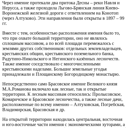
Через имение протекали два притока Десны – реки Навля и
Нерусса, а также проходила Льгово-Брянская линия Киево-
Воронежской железной дороги с ответвлением на Конотоп
(через Алтухово). Эти направления были открыты в 1897 – 99
гг.
Вместе с тем, особенностью расположения имения было то,
что при охвате большой территории, оно не являлось
сплошным массивом, а по всей площади перемежалось с
землями других собственников: отдельных землевладельцев,
крестьянских общин, крестьянского поземельного банка,
Радутино-Никольского и Негинского казённых лесничеств.
Также имение соседствовало с многочисленными
крестьянскими наделами. Большие земельные угодья
принадлежали и Площанскому Богородицкому монастырю.
Непосредственно само Брасовское имение Великого князя
М.А.Романова включало как лесные, так и открытые
территории. К лесным массивам относились: Пролысовское,
Комаричское и Брасовское лесничества, а также лесные дачи,
расположенные по всему имению – Алтуховская, Погребская,
Владимирская, Брасовская и др.
На открытой территории находилась центральная, восточная
и юго-восточные части имения с экономическими хуторами, а