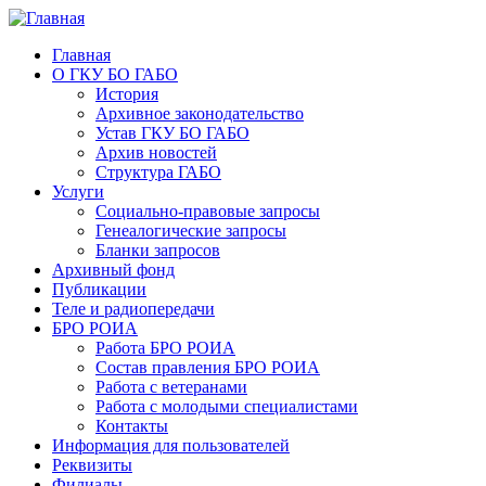
Главная
О ГКУ БО ГАБО
История
Архивное законодательство
Устав ГКУ БО ГАБО
Архив новостей
Структура ГАБО
Услуги
Социально-правовые запросы
Генеалогические запросы
Бланки запросов
Архивный фонд
Публикации
Теле и радиопередачи
БРО РОИА
Работа БРО РОИА
Состав правления БРО РОИА
Работа с ветеранами
Работа с молодыми специалистами
Контакты
Информация для пользователей
Реквизиты
Филиалы