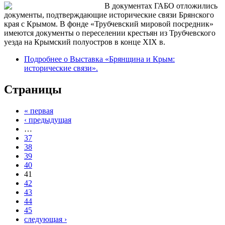
В документах ГАБО отложились
документы, подтверждающие исторические связи Брянского
края с Крымом. В фонде «Трубчевский мировой посредник»
имеются документы о переселении крестьян из Трубчевского
уезда на Крымский полуостров в конце XIX в.
Подробнее
о Выставка «Брянщина и Крым:
исторические связи».
Страницы
« первая
‹ предыдущая
…
37
38
39
40
41
42
43
44
45
следующая ›