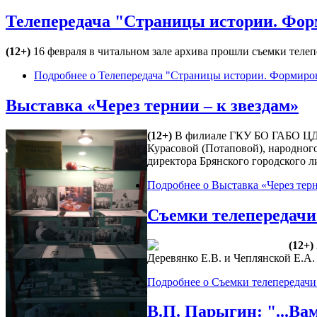
Телепередача "Страницы истории. Фор
(12+)
16 февраля в читальном зале архива прошли съемки тел
Подробнее
о Телепередача "Страницы истории. Формиро
Выставка «Через тернии – к звездам»
(12+)
В филиале ГКУ БО ГАБО ЦДН
Курасовой (Потаповой), народног
директора Брянского городского л
Подробнее
о Выставка «Через терн
Съемки телепередачи
(12+)
Деревянко Е.В. и Чеплянской Е.А.
Подробнее
о Съемки телепередачи
В.П. Парыгин: "...Вам