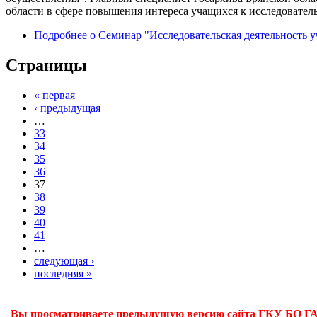
области в сфере повышения интереса учащихся к исследователь
Подробнее
о Семинар "Исследовательская деятельность 
Страницы
« первая
‹ предыдущая
…
33
34
35
36
37
38
39
40
41
…
следующая ›
последняя »
Вы просматриваете предыдущую версию сайта ГКУ БО ГАБО