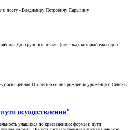
ту и поэту - Владимиру Петровичу Парыгину.
свящённая Дню ручного письма (почерка), который ежегодно
», посвященная 115-летию со дня рождения уроженца г. Севска,
 пути осуществления"
тельность учащихся по краеведению: формы и пути
доклад на тему: "Работа Государственного архива Брянской