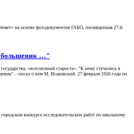
улемет» на основе фотодокументов ГАБО, посвященная 27-й
и большевик …"
сударства, «всесоюзный староста». "К нему стучались в
евик" – писал о нем М. Исаковский. 27 февраля 1926 года он
I городском конкурсе исследовательских работ по школьному