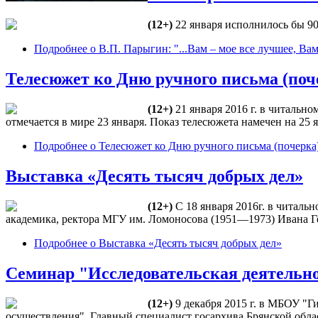
(12+)
22 января исполнилось бы 90
Подробнее
о В.П. Парыгин: "...Вам – мое все лучшее, Вам
Телесюжет ко Дню ручного письма (поч
(12+)
21 января 2016 г. в читальн
отмечается в мире 23 января. Показ телесюжета намечен на 25 я
Подробнее
о Телесюжет ко Дню ручного письма (почерка
Выставка «Десять тысяч добрых дел»
(12+)
С 18 января 2016г. в читаль
академика, ректора МГУ им. Ломоносова (1951—1973) Ивана Г
Подробнее
о Выставка «Десять тысяч добрых дел»
Семинар "Исследовательская деятельн
(12+)
9 декабря 2015 г. в МБОУ "
осуществления". Главный специалист госархива Брянской обла