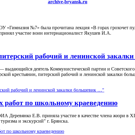
archive-bryansk.ru
БОУ «Гимназия №7» была прочитана лекция «В горах грохочет п
 принял участие воин интернационалист Якушев И.А.
 питерский рабочий и ленинской закалк
выдающийся деятель Коммунистической партии и Советского го
ерской крестьянин, питерский рабочий и ленинской закалки больш
рский рабочий и ленинской закалки большевик …"
их работ по школьному краеведению
ОИА Деревянко Е.В. приняла участие в качестве члена жюри в X
уризма и экскурсий" г. Брянска.
абот по школьному краеведению