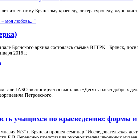
 лет известному Брянскому краеведу, литературоведу, журналис
 – моя любовь..."
ерка)
ом зале Брянского архива состоялась съёмка ВГТРК - Брянск, по
нваря 2016 г.
)
ном зале ГАБО экспонируется выставка «Десять тысяч добрых дел
еоргиевича Петровского.
ость учащихся по краеведению: формы и
Гимназия №3" г. Брянска прошел семинар "Исследовательская дея
сти Е.В.Деревянко представила руководителям школьных музеев 