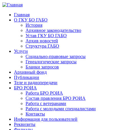
Главная
О ГКУ БО ГАБО
История
Архивное законодательство
Устав ГКУ БО ГАБО
Архив новостей
Структура ГАБО
Услуги
Социально-правовые запросы
Генеалогические запросы
Бланки запросов
Архивный фонд
Публикации
Теле и радиопередачи
БРО РОИА
Работа БРО РОИА
Состав правления БРО РОИА
Работа с ветеранами
Работа с молодыми специалистами
Контакты
Информация для пользователей
Реквизиты
Филиалы