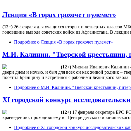
Лекция «В горах грохочет пулемет»
(12+)
26 февраля для учащихся вторых и четвертых классов М
годовщине вывода советских войск из Афганистана. В лекции
Подробнее
о Лекция «В горах грохочет пулемет»
М.И. Калинин. "Тверской крестьянин,
(12+)
Михаил Иванович Калинин — 
двери днем и ночью, и был для всех он как живой родник – тв
посетил Брянщину и встретился с рабочими Бежицкого завода.
Подробнее
о М.И. Калинин. "Тверской крестьянин, пите
XI городской конкурс исследовательск
(12+)
17 февраля секретарь БРО Р
краеведению, проходившему в "Центре детского и юношеского т
Подробнее
о XI городской конкурс исследовательских р