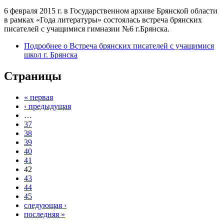
6 февраля 2015 г. в Государственном архиве Брянской области
в рамках «Года литературы» состоялась встреча брянских
писателей с учащимися гимназии №6 г.Брянска.
Подробнее
о Встреча брянских писателей с учащимися
школ г. Брянска
Страницы
« первая
‹ предыдущая
…
37
38
39
40
41
42
43
44
45
следующая ›
последняя »