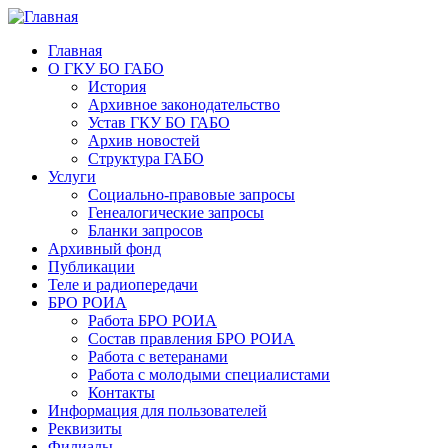
Главная
О ГКУ БО ГАБО
История
Архивное законодательство
Устав ГКУ БО ГАБО
Архив новостей
Структура ГАБО
Услуги
Социально-правовые запросы
Генеалогические запросы
Бланки запросов
Архивный фонд
Публикации
Теле и радиопередачи
БРО РОИА
Работа БРО РОИА
Состав правления БРО РОИА
Работа с ветеранами
Работа с молодыми специалистами
Контакты
Информация для пользователей
Реквизиты
Филиалы