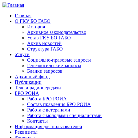
Главная
О ГКУ БО ГАБО
История
Архивное законодательство
Устав ГКУ БО ГАБО
Архив новостей
Структура ГАБО
Услуги
Социально-правовые запросы
Генеалогические запросы
Бланки запросов
Архивный фонд
Публикации
Теле и радиопередачи
БРО РОИА
Работа БРО РОИА
Состав правления БРО РОИА
Работа с ветеранами
Работа с молодыми специалистами
Контакты
Информация для пользователей
Реквизиты
Филиалы