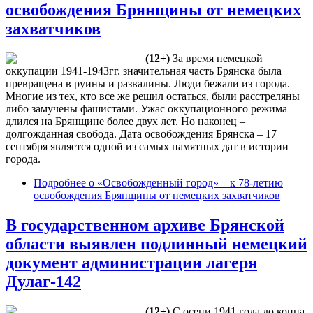
освобождения Брянщины от немецких
захватчиков
(12+)
За время немецкой
оккупации 1941-1943гг. значительная часть Брянска была
превращена в руины и развалины. Люди бежали из города.
Многие из тех, кто все же решил остаться, были расстреляны
либо замучены фашистами. Ужас оккупационного режима
длился на Брянщине более двух лет. Но наконец –
долгожданная свобода. Дата освобождения Брянска – 17
сентября является одной из самых памятных дат в истории
города.
Подробнее
о «Освобожденный город» – к 78-летию
освобождения Брянщины от немецких захватчиков
В государственном архиве Брянской
области выявлен подлинный немецкий
документ администрации лагеря
Дулаг-142
(12+)
С осени 1941 года до конца