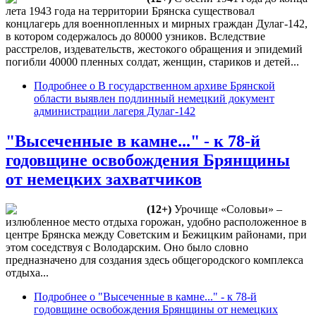
лета 1943 года на территории Брянска существовал
концлагерь для военнопленных и мирных граждан Дулаг-142,
в котором содержалось до 80000 узников. Вследствие
расстрелов, издевательств, жестокого обращения и эпидемий
погибли 40000 пленных солдат, женщин, стариков и детей...
Подробнее
о В государственном архиве Брянской
области выявлен подлинный немецкий документ
администрации лагеря Дулаг-142
"Высеченные в камне..." - к 78-й
годовщине освобождения Брянщины
от немецких захватчиков
(12+)
Урочище «Соловьи» –
излюбленное место отдыха горожан, удобно расположенное в
центре Брянска между Советским и Бежицким районами, при
этом соседствуя с Володарским. Оно было словно
предназначено для создания здесь общегородского комплекса
отдыха...
Подробнее
о "Высеченные в камне..." - к 78-й
годовщине освобождения Брянщины от немецких