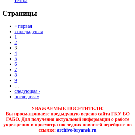
театра
Страницы
« первая
‹ предыдущая
1
2
3
4
5
6
7
8
9
…
следующая ›
последняя »
УВАЖАЕМЫЕ ПОСЕТИТЕЛИ!
Вы просматриваете предыдущую версию сайта ГКУ БО
ГАБО. Для получения актуальной информации о работе
учреждения и просмотра последних новостей перейдите по
ссылке:
archive-bryansk.ru